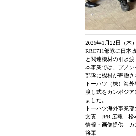
2026年1月22日（木
RRC711部隊に日本
と関連機材の引き渡
本事業では、プノンペ
部隊に機材が寄贈さ
トーハツ（株）海外
渡し式をカンボジア
ました。
トーハツ海外事業部
文責　JPR 広報　松
情報・画像提供　カン
将軍