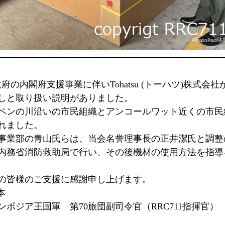
）
政府の内閣府支援事業に伴いTohatsu (トーハツ)株式会
しと取り扱い説明がありました。
ンの川沿いの市民組織とアンコールワット近くの市民組織
れました。
事業部の青山氏らは、当会名誉理事長の正井潔氏と調整
内務省消防救助局で行い、その後機材の使用方法を指導
の皆様のご支援に感謝申し上げます。
本
ボジア王国軍　第70旅団副司令官（RRC711指揮官）　SO