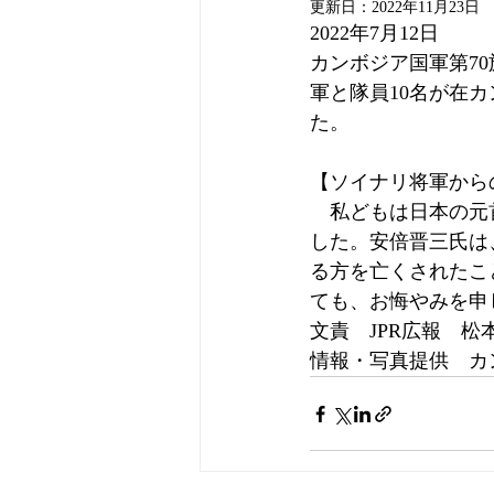
更新日：
2022年11月23日
2022年7月12日
カンボジア国軍第70
軍と隊員10名が在
た。
【ソイナリ将軍から
　私どもは日本の元
した。安倍晋三氏は
る方を亡くされたこ
ても、お悔やみを申
文責　JPR広報　松
情報・写真提供　カン