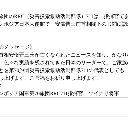
旅団のRRC（災害捜索救助活動部隊）711は、指揮官で
カンボジア日本大使館で、安倍晋三前首相閣下の弔問に訪
のメッセージ】
首相安倍晋三氏が亡くなられたニュースを知り、かなり
、色々な実績を残されてきた日本のリーダーで、ご家族
とを第70旅団災害捜索救助活動部隊711の代表としても
し上げます。ご冥福をお祈り申し上げます。
本　
ボジア国軍第70旅団RRC711指揮官　ソイナリ将軍