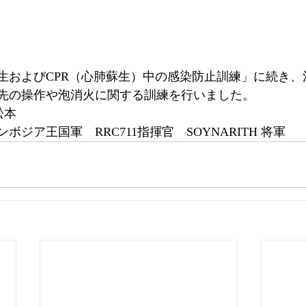
生およびCPR（心肺蘇生）中の感染防止訓練」に続き、
先の操作や泡消火に関する訓練を行いました。
松本
ジア王国軍　RRC711指揮官　SOYNARITH 将軍