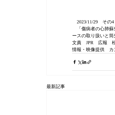
　2023/11/29　その4
　「傷病者の心肺蘇
ースの取り扱いと筒
文責　JPR　広報　
情報・映像提供　カンボ
最新記事