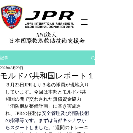
記事
2025年3月29日
モルドバ共和国レポート１
３月23日JPRより３名の隊員が現地入り
しています。今回は本邦とモルドバ共
和国の間で交わされた無償資金協力
「消防機材整備計画」に基き実施さ
れ、JPRの任務は
安全管理及び消防技術
の指導等です。まずは首都キシナウか
らスタートしました。
1週間のトレーニ