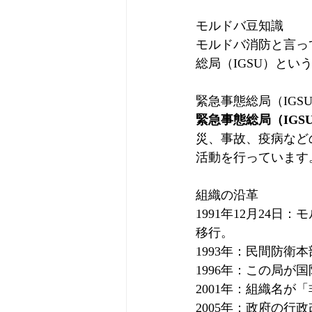
モルドバ豆知識
モルドバ消防と言っ
総局（IGSU）とい
緊急事態総局（IGS
緊急事態総局（IG
災、事故、疫病など
活動を行っています。
組織の沿革
1991年12月24
移行。​
1993年：​民間防
1996年：​この局
2001年：​組織名が
2005年：​政府の