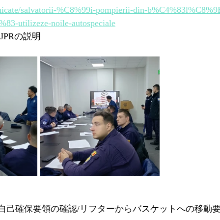
nicate/salvatorii-%C8%99i-pompierii-din-b%C4%83l%C8%9B
3-utilizeze-noile-autospeciale
JPRの説明
自己確保要領の確認/リフターからバスケットへの移動