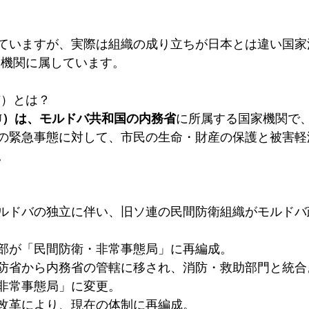
ていますが、実際は組織の成り立ちが日本とは違い国家
う機関に属しています。
U）とは？
SU）は、モルドバ共和国の内務省
に所属する国家機関で、
の緊急事態に対して、​市民の生命・財産の保護と被害軽
​
日：​モルドバの独立に伴い、旧ソ連の民間防衛組織がモルド
衛本部が「民間防衛・非常事態局」に再編成。​
が国防省から内務省の管轄に移され、消防・救助部門と統合。
「非常事態局」に変更。​
行政改革により、現在の体制に再編成。​