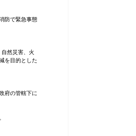
消防で緊急事態
​自然災害、火
減を目的とした
バ政府の管轄下に
​