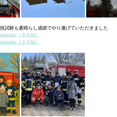
の実技試験も素晴らし成績でやり遂げていただきました
YWLOg6nqhlc（５０M）
YWLOg6nqhlc（３０M）