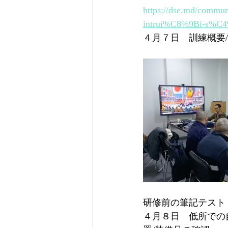
https://dse.md/commu
intrui%C8%9Bi-s%C4%8
４月７日　訓練概要/
研修前の筆記テスト
４月８日　低所での