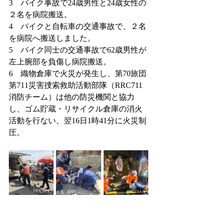
3　バイク事故で24歳男性と24歳女性の
２名を病院搬送。
4　バイクと自転車の交通事故で、２名
を病院へ搬送しました。
5　バイク同士の交通事故で62歳男性が
左上腕部を負傷し病院搬送。
6　織物倉庫で火災が発生し、第70旅団
第711災害捜索救助活動部隊（RRC711 
消防チーム）は他の防災機関と協力
し、ゴム貯蔵・リサイクル倉庫の消火
活動を行ない、翌16日1時41分に火災制
圧。