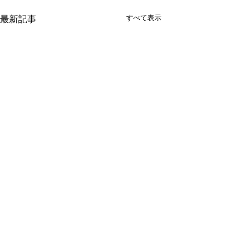
最新記事
すべて表示
​・海外支援活動
・国内支援活動
・広報活動
​・JPRについて