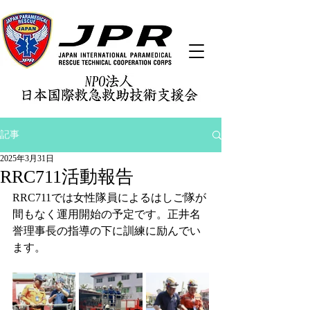
記事
2025年3月31日
RRC711活動報告
RRC711では女性隊員によるはしご隊が
間もなく運用開始の予定です。正井名
誉理事長の指導の下に訓練に励んでい
ます。