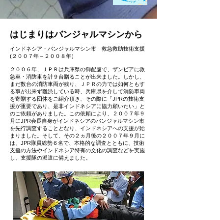
​はじまりはバンジャルマシンから
インドネシア・バンジャルマシン市 救急救助技術支援
(２００７年～２００８年）
２００６年、ＪＰＲは兵庫県の御配慮で、ザンビアに救
急車・消防車を計９台贈ることが出来ました。しかし、
まだ数台の消防車両が残り、ＪＰＲの力では如何ともす
る事が出来ず難渋している時、兵庫県を介して消防車両
を寄贈する団体をご紹介頂き、その際に「JPRの技術支
援が重要であり、是非インドネシアに協力願いたい」と
のご依頼がありました。この依頼により、２００７年９
月にJPR会長自身がインドネシアのバンジャルマシン市
を先行調査することとなり、インドネシアへの支援が始
まりました。そして、その２ヵ月後の２００７年９月に
は、JPR隊員総勢６名で、本格的な調査とともに、技術
支援の方法やインドネシア特有の文化の調査などを実施
し、支援隊の派遣に備えました。