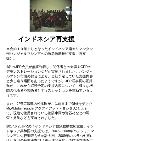
​インドネシア再支援
当会約１０年ぶりとなったインドネシア南カリマンタン
州バンジャルマシン市への救急救助技術支援（再支
援）。
4名のJPR会員が無事到着し、関係者との会議やCPRの
デモンストレーションなどが実施されました。バンジャ
ルマシン市側の都合により、当初予定していた支援内容
と少し違う場面もあったようですが、JPR理事長の正井
氏が、これから継続予定の支援内容について、様々な機
関の代表者や関係者とディスカッションを重ねているよ
うです。
また、JPR広報部の松本氏が、以前日本で研修を受けた
Mr.Akhdiat Yosida(アクディアット・ヨシダ氏)ととも
に、現地で使用されている消防車両や資器材などの調
査・見学なども実施されました。
2017.6.25JPRの「インドネシア救急救助技術支援」イン
ドネシア共和国の支援では、2007～2008年バンジャルマ
シン市に先行調査も含め計６回、2009年のスラバヤ市に
は計５回の短期滞在型（約一週間程度）の技術支援を行