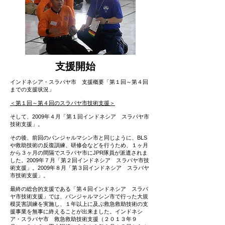
​支援開始
インドネシア・スラバヤ市 支援概要「第１回～第４回
までの支援状況」
＜第１回～第４回のスラバヤ市技術支援＞
そして、2009年４月「第１回インドネシア スラバヤ市
技術支援」。
その後、前回のバンジャルマシン市と同じように、BLS
や救助技術の反復訓練、研修会などを行うため、１ヶ月
から３ヶ月の間隔でスラバヤ市にJPR隊員が派遣されま
した。2009年７月「第２回インドネシア スラバヤ市技
術支援」。2009年８月「第３回インドネシア スラバヤ
市技術支援」。
最終の総合的支援である「第４回インドネシア スラバ
ヤ市技術支援」では、バンジャルマシン市で行った大規
模災害訓練を実施し、１年以上に及ぶ救急救助技術の支
援事業を無事に終えることが出来ました。インドネシ
ア・スラバヤ市 救急救助技術支援（２０１３年９