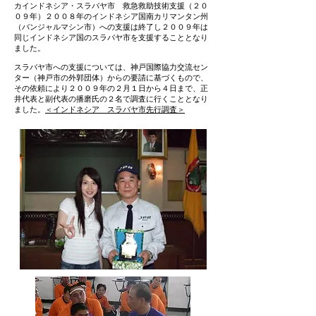
カインドネシア・スラバヤ市 救急救助技術支援（２０
０９年）２００８年のインドネシア国南カリマンタン州
（バンジャルマシン市）への支援は終了し２００９年は
同じインドネシア国のスラバヤ市を支援することとなり
ました。
スラバヤ市への支援については、神戸国際協力交流セン
ター（神戸市の外郭団体）からの要請に基づくもので、
その依頼により２００９年の２月１日から４日まで、正
井代表と副代表の播磨氏の２名で調査に行くこととなり
ました。
＜インドネシア スラバヤ市先行調査＞