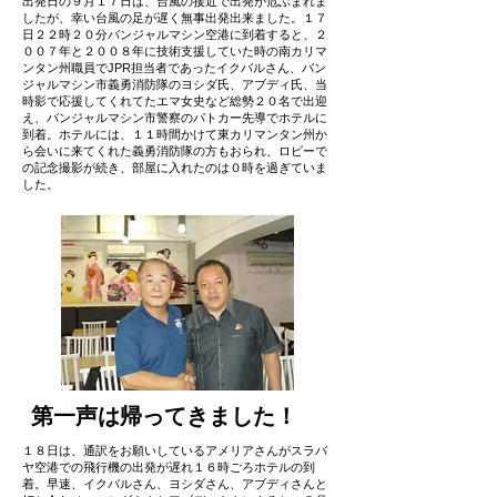
出発日の９月１７日は、台風の接近で出発が危ぶまれま
したが、幸い台風の足が遅く無事出発出来ました。１７
日２２時２０分バンジャルマシン空港に到着すると、２
００７年と２００８年に技術支援していた時の南カリマ
ンタン州職員でJPR担当者であったイクバルさん、バン
ジャルマシン市義勇消防隊のヨシダ氏、アブディ氏、当
時影で応援してくれてたエマ女史など総勢２０名で出迎
え、バンジャルマシン市警察のパトカー先導でホテルに
到着。ホテルには、１１時間かけて東カリマンタン州か
ら会いに来てくれた義勇消防隊の方もおられ、ロビーで
の記念撮影が続き、部屋に入れたのは０時を過ぎていま
した。
​第一声は帰ってきました！
１８日は、通訳をお願いしているアメリアさんがスラバ
ヤ空港での飛行機の出発が遅れ１６時ごろホテルの到
着。早速、イクバルさん、ヨシダさん、アブディさんと