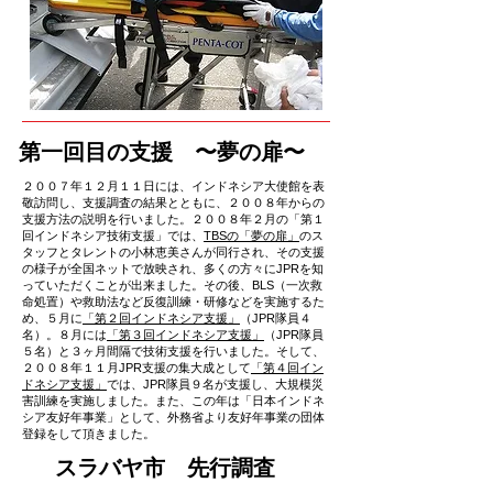
​第一回目の支援 〜夢の扉〜
２００７年１２月１１日には、インドネシア大使館を表
敬訪問し、支援調査の結果とともに、２００８年からの
支援方法の説明を行いました。２００８年２月の「第１
回インドネシア技術支援」では、
TBSの「夢の扉」
のス
タッフとタレントの小林恵美さんが同行され、その支援
の様子が全国ネットで放映され、多くの方々にJPRを知
っていただくことが出来ました。その後、BLS（一次救
命処置）や救助法など反復訓練・研修などを実施するた
め、５月に
「第２回インドネシア支援」
（JPR隊員４
名）。８月には
「第３回インドネシア支援」
（JPR隊員
５名）と３ヶ月間隔で技術支援を行いました。そして、
２００８年１１月JPR支援の集大成として
「第４回イン
ドネシア支援」
では、JPR隊員９名が支援し、大規模災
害訓練を実施しました。また、この年は「日本インドネ
シア友好年事業」として、外務省より友好年事業の団体
登録をして頂きました。
​スラバヤ市 先行調査