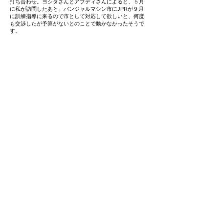
打ち合わせ。ヨシダさんとアブディさんによると、５月
に私が訪問したあと、バンジャルマシン市にJPRが９月
に訓練指導に来るので市として対応して欲しいと、何度
も交渉したが予算がないとのことで動かなかったそうで
す。
そこで２人は南カリマンタン州保健部の幹部であるイク
バルさんと相談、またアブディさんは親交のある２００
７年当時南カリマンタン州の副知事としてJPRを受け入
れたロシハンさんにも相談し、元副知事として今回対応
してくれることになったそうです。
１９日は、南カリマンタン州の公会堂で今回の技術支
援の開会式、CPRのデモンストレーション、各機関との
意見交換が行われました。
会場には、南カリマンタン州駐屯のインドネシア陸
軍、海軍の幹部、国家警察の幹部、南カリマンタン州の
病院幹部などが来賓として参加。
その他、約１５０名ほどのバンジャルマシン市義勇消
防隊の隊員も参列していました。先ず元副知事のロシハ
ンさんから開会宣言とスピーチがあり、「JPRが１０年
ぶりに南カリマンタン州を支援しようとしているこのチ
ャンスを逃さず、今後５年、１０年を見据えた体制で
JPRの支援を受けたい」と述べられました。続いて、私
がスピーチを行いました。第一声で「帰ってきました」
と言いますと会場全体から歓声が上がりました。
そのあと「救急、救助、消防の３部門を一緒に実施し
ている国は、ASEANには少ない。インドネシアではジャ
カルタにもスラバヤにも無い初めてのシステムを作りま