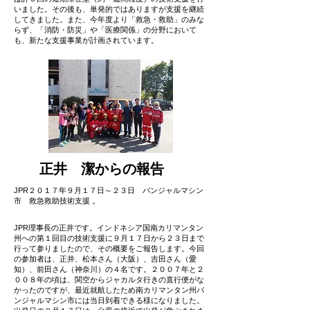
いました。その後も、単発的ではありますが支援を継続
してきました。また、今年度より「救急・救助」のみな
らず、「消防・防災」や「医療関係」の分野において
も、新たな支援事業が計画されています。
​正井 潔からの報告
JPR２０１７年９月１７日～２３日 バンジャルマシン
市 救急救助技術支援 。
JPR理事長の正井です。インドネシア国南カリマンタン
州への第１回目の技術支援に９月１７日から２３日まで
行って参りましたので、その概要をご報告します。今回
の参加者は、正井、松本さん（大阪）、吉田さん（愛
知）、前田さん（神奈川）の４名です。２００７年と２
００８年の頃は、関空からジャカルタ行きの直行便がな
かったのですが、最近就航したため南カリマンタン州バ
ンジャルマシン市には当日到着できる様になりました。