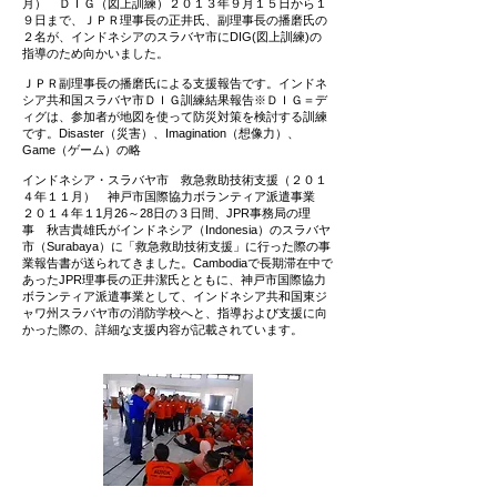
月） ＤＩＧ（図上訓練）２０１３年９月１５日から１
９日まで、ＪＰＲ理事長の正井氏、副理事長の播磨氏の
２名が、インドネシアのスラバヤ市にDIG(図上訓練)の
指導のため向かいました。
ＪＰＲ副理事長の播磨氏による支援報告です。インドネ
シア共和国スラバヤ市ＤＩＧ訓練結果報告※ＤＩＧ＝デ
ィグは、参加者が地図を使って防災対策を検討する訓練
です。Disaster（災害）、Imagination（想像力）、
Game（ゲーム）の略
インドネシア・スラバヤ市 救急救助技術支援（２０１
４年１１月） 神戸市国際協力ボランティア派遣事業
２０１４年１1月26～28日の３日間、JPR事務局の理
事 秋吉貴雄氏がインドネシア（Indonesia）のスラバヤ
市（Surabaya）に「救急救助技術支援」に行った際の事
業報告書が送られてきました。Cambodiaで長期滞在中で
あったJPR理事長の正井潔氏とともに、神戸市国際協力
ボランティア派遣事業として、インドネシア共和国東ジ
ャワ州スラバヤ市の消防学校へと、指導および支援に向
かった際の、詳細な支援内容が記載されています。