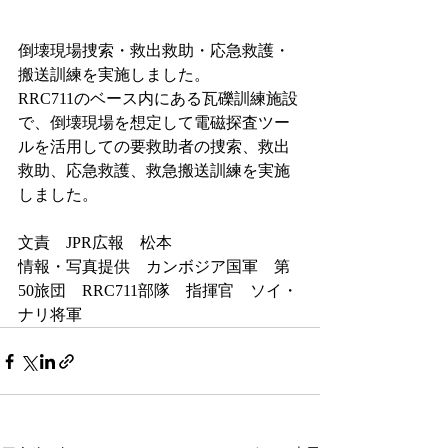
倒壊現場捜索・救出救助・応急救護・
搬送訓練を実施しました。
RRC711のベース内にある瓦礫訓練施設
で、倒壊現場を想定して電磁探査ツー
ルを活用しての要救助者の捜索、救出
救助、応急救護、救急搬送訓練を実施
しました。
文責　JPR広報　松本
情報・写真提供　カンボジア国軍　第
50旅団　RRC711部隊　指揮官　ソイ・
ナリ将軍