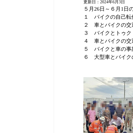
更新日：
2024年6月3日
５月26日～６月1日
１　バイクの自己転
２　車とバイクの交
３　バイクとトゥク
４　車とバイクの交
５　バイクと車の事
６　大型車とバイク